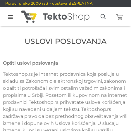
Poruči preko 2000 rsd - dostava BESPLATNA
USLOVI POSLOVANJA
Opšti uslovi poslovanja
Tektoshop.rs je internet prodavnica koja posluje u
skladu sa Zakonom o elektronskoj trgovini, zakonom
o zaštiti potrošača i svim ostalim važećim zakonima i
propisima u Srbiji. Posetom ili kupovinom na internet
prodavnici Tektoshop.rs prihvatate uslove korišćenja
koji su navedeni u daljem tekstu. Tektoshop.rs
zadržava pravo da bez prethodnog obaveštavanja vrši
izmene i dopune ovih Uslova korišćenja. U slučaju
izmene, kupci su vezani uslovima koji su važili u