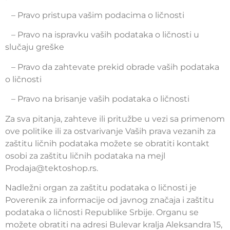
– Pravo pristupa vašim podacima o ličnosti
– Pravo na ispravku vaših podataka o ličnosti u
slučaju greške
– Pravo da zahtevate prekid obrade vaših podataka
o ličnosti
– Pravo na brisanje vaših podataka o ličnosti
Za sva pitanja, zahteve ili pritužbe u vezi sa primenom
ove politike ili za ostvarivanje Vaših prava vezanih za
zaštitu ličnih podataka možete se obratiti kontakt
osobi za zaštitu ličnih podataka na mejl
Prodaja@tektoshop.rs.
Nadležni organ za zaštitu podataka o ličnosti je
Poverenik za informacije od javnog značaja i zaštitu
podataka o ličnosti Republike Srbije. Organu se
možete obratiti na adresi Bulevar kralja Aleksandra 15,