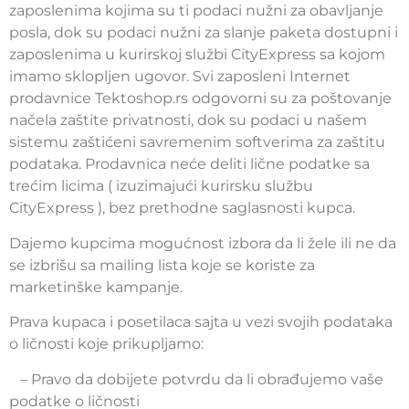
zaposlenima kojima su ti podaci nužni za obavljanje
posla, dok su podaci nužni za slanje paketa dostupni i
zaposlenima u kurirskoj službi CityExpress sa kojom
imamo sklopljen ugovor. Svi zaposleni Internet
prodavnice Tektoshop.rs odgovorni su za poštovanje
načela zaštite privatnosti, dok su podaci u našem
sistemu zaštićeni savremenim softverima za zaštitu
podataka. Prodavnica neće deliti lične podatke sa
trećim licima ( izuzimajući kurirsku službu
CityExpress ), bez prethodne saglasnosti kupca.
Dajemo kupcima mogućnost izbora da li žele ili ne da
se izbrišu sa mailing lista koje se koriste za
marketinške kampanje.
Prava kupaca i posetilaca sajta u vezi svojih podataka
o ličnosti koje prikupljamo:
– Pravo da dobijete potvrdu da li obrađujemo vaše
podatke o ličnosti