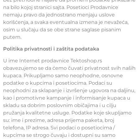
na bilo kojoj stranici sajta. Posetioci Prodavnice
nemaju pravo da jednostrano menjaju uslove
korišćenja, a svaka eventualna izmena je nevažeća,
osim u slučaju da se obe strane saglase pisanim
putem.
Politika privatnosti i zaštita podataka
U ime Internet prodavnice Tektoshop.rs
obavezujemo se da ćemo čuvati privatnost svih naših
kupaca. Prikupljamo samo neophodne, osnovne
podatke o kupcima i posetiocima. Podaci su
neophodni za sklapanje i izvršenje ugovora na daljinu,
kao i promotivne kampanje i informisanje kupaca u
skladu sa dobrim poslovnim običajima i u cilju
pružanja kvalitetne usluge. Podatke koje skupljamo
su: ime i prezime, adresa prijema paketa, broj
telefona, IP adresa. Svi podaci o posetiocima /
kupcima se strogo čuvaju i dostupni su samo