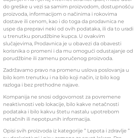
do greške u vezi sa samim proizvodom, dostupnošću
proizvoda, informacijom o načinima i rokovima
dostave ili cenom, kao i do toga da prodavnica ne
uspe da prepravi neki od ovih podataka, ili da to uradi
u trenutku porudžbine kupca. U ovakvim
slučajevima, Prodavnica je u obavezi da obavesti
korisnika o promeni i da mu omogući odustajanje od
porudžbine ili zamenu poručenog proizvoda.
Zadržavamo pravo na promenu uslova poslovanja u
bilo kom trenutku i na bilo koji način, iz bilo kog
razloga i bez prethodne najave.
Kompanija ne snosi odgovornost za povremene
neaktivnosti veb lokacije, bilo kakve netačnosti
podataka i bilo kakvu štetu nastalu upotrebom
netačnih ili nepotpunih informacija.
Opisi svih proizvoda iz kategorije ” Lepota i zdravlje ”