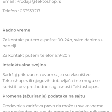
Email : Prodaja@tektoshop.rs
Telefon : 063539217
Radno vreme
Za kontakt putem e-pošte: 00-24h, svim danima u
nedelji.
Za kontakt putem telefona: 9-20h
Intelektualna svojina
Sadržaj prikazan na ovom sajtu su vlasništvo
Tektoshop.rs ili njegovih dobavljača i ne mogu se
koristiti bez prethodne saglasnosti Tektoshop.rs.
Promena (ažuriranje) podataka na sajtu
Prodavnica zadržava pravo da može u svako vreme,
bez prethodne najave da promeni podatke prikazane