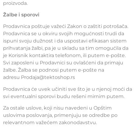
proizvoda.
Žalbe i sporovi
Prodavnica poštuje važeći Zakon o zaštiti potrošača.
Prodavnica se u okviru svojih mogućnosti trudi da
ispuni svoju dužnost i da uspostavi efikasan sistem
prihvatanja žalbi, pa je u skladu sa tim omogućila da
je Korisnik kontaktira telefonom, ili putem e-pošte.
Svi zaposleni u Prodavnici su ovlašćeni da primaju
žalbe. Žalba se podnosi putem e-pošte na
adresu Prodaja@tektoshop.rs
Prodavnica će uvek učiniti sve što je u njenoj moći da
svi eventualni sporovi budu rešeni mirnim putem.
Za ostale uslove, koji nisu navedeni u Opštim
uslovima poslovanja, primenjuju se odredbe po
relevantnom važećem zakonodavstvu.