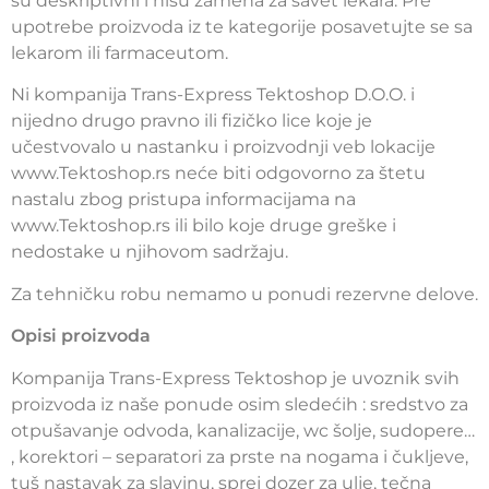
su deskriptivni i nisu zamena za savet lekara. Pre
upotrebe proizvoda iz te kategorije posavetujte se sa
lekarom ili farmaceutom.
Ni kompanija Trans-Express Tektoshop D.O.O. i
nijedno drugo pravno ili fizičko lice koje je
učestvovalo u nastanku i proizvodnji veb lokacije
www.Tektoshop.rs neće biti odgovorno za štetu
nastalu zbog pristupa informacijama na
www.Tektoshop.rs ili bilo koje druge greške i
nedostake u njihovom sadržaju.
Za tehničku robu nemamo u ponudi rezervne delove.
Opisi proizvoda
Kompanija Trans-Express Tektoshop je uvoznik svih
proizvoda iz naše ponude osim sledećih : sredstvo za
otpušavanje odvoda, kanalizacije, wc šolje, sudopere…
, korektori – separatori za prste na nogama i čukljeve,
tuš nastavak za slavinu, sprej dozer za ulje, tečna