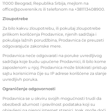
11000 Beograd, Republika Srbija, mejlom na
office@poverenik.rs ili telefonom na +381113408900.
Zloupotrebe
Za bilo kakvu zloupotrebu, ili pokušaj zloupotrebe
prilikom korišćenja Prodavnice, njenih sadržaja i
pokušaja lažnih porudžbina, Prodavnica će preuzeti
odgovarajuće zakonske mere.
Prodavnica neće odgovarati na poruke uvredljivog
sadržaja koje budu upućene Prodavnici, ili bilo kome
zaposlenom u njoj. Prodavnica može blokirati pristup
sajtu korisnicima čije su IP adrese korišćene za slanje
uvredljivh poruka.
Ograničenje odgovornosti
Prodavnica se u okviru svojih mogućnosti trudi da
obezbedi ažurnost i pravilnost podataka koji su
objavljeni na njenoj internet stranici. Ipak, može doći