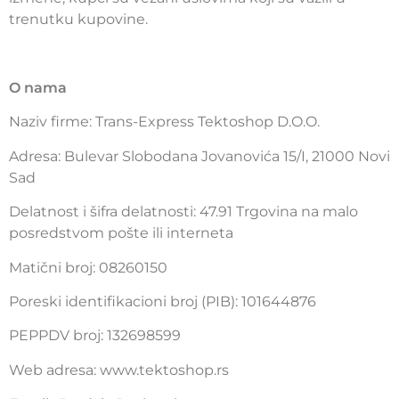
trenutku kupovine.
O nama
Naziv firme: Trans-Express Tektoshop D.O.O.
Adresa: Bulevar Slobodana Jovanovića 15/I, 21000 Novi
Sad
Delatnost i šifra delatnosti: 47.91 Trgovina na malo
posredstvom pošte ili interneta
Matični broj: 08260150
Poreski identifikacioni broj (PIB): 101644876
PEPPDV broj: 132698599
Web adresa: www.tektoshop.rs