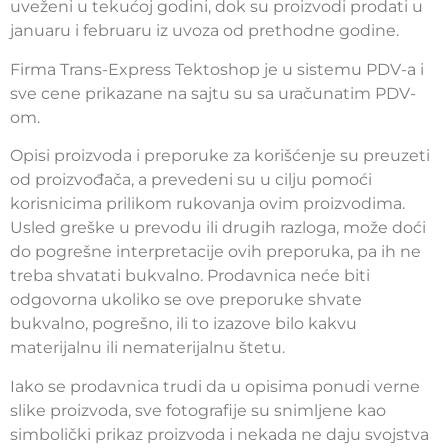
uveženi u tekućoj godini, dok su proizvodi prodati u
januaru i februaru iz uvoza od prethodne godine.
Firma Trans-Express Tektoshop je u sistemu PDV-a i
sve cene prikazane na sajtu su sa uračunatim PDV-
om.
Opisi proizvoda i preporuke za korišćenje su preuzeti
od proizvođača, a prevedeni su u cilju pomoći
korisnicima prilikom rukovanja ovim proizvodima.
Usled greške u prevodu ili drugih razloga, može doći
do pogrešne interpretacije ovih preporuka, pa ih ne
treba shvatati bukvalno. Prodavnica neće biti
odgovorna ukoliko se ove preporuke shvate
bukvalno, pogrešno, ili to izazove bilo kakvu
materijalnu ili nematerijalnu štetu.
Iako se prodavnica trudi da u opisima ponudi verne
slike proizvoda, sve fotografije su snimljene kao
simbolički prikaz proizvoda i nekada ne daju svojstva