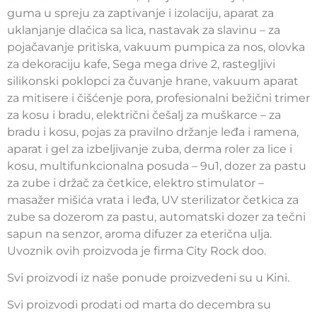
guma u spreju za zaptivanje i izolaciju, aparat za
uklanjanje dlačica sa lica, nastavak za slavinu – za
pojačavanje pritiska, vakuum pumpica za nos, olovka
za dekoraciju kafe, Sega mega drive 2, rastegljivi
silikonski poklopci za čuvanje hrane, vakuum aparat
za mitisere i čišćenje pora, profesionalni bežični trimer
za kosu i bradu, električni češalj za muškarce – za
bradu i kosu, pojas za pravilno držanje leđa i ramena,
aparat i gel za izbeljivanje zuba, derma roler za lice i
kosu, multifunkcionalna posuda – 9u1, dozer za pastu
za zube i držač za četkice, elektro stimulator –
masažer mišića vrata i leđa, UV sterilizator četkica za
zube sa dozerom za pastu, automatski dozer za tečni
sapun na senzor, aroma difuzer za eterična ulja.
Uvoznik ovih proizvoda je firma City Rock doo.
Svi proizvodi iz naše ponude proizvedeni su u Kini.
Svi proizvodi prodati od marta do decembra su