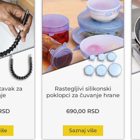
stavak za
Rastegljivi silikonski
nje
poklopci za čuvanje hrane
RSD
690,00
RSD
iše
Saznaj više