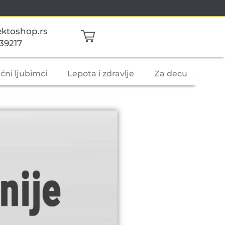
ktoshop.rs
39217
ćni ljubimci
Lepota i zdravlje
Za decu