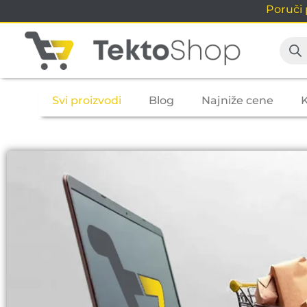
Poruči
Svi proizvodi
Blog
Najniže cene
K