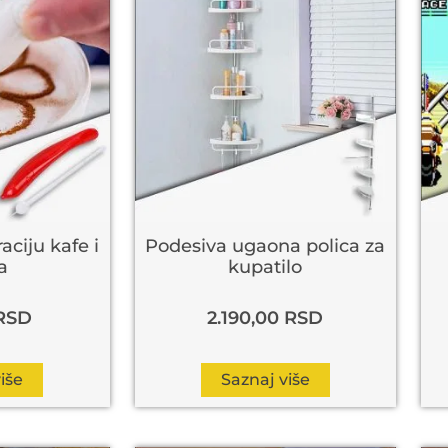
aciju kafe i
Podesiva ugaona polica za
a
kupatilo
RSD
2.190,00
RSD
iše
Saznaj više