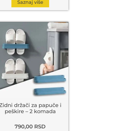
Saznaj više
Zidni držači za papuče i
peškire – 2 komada
790,00
RSD