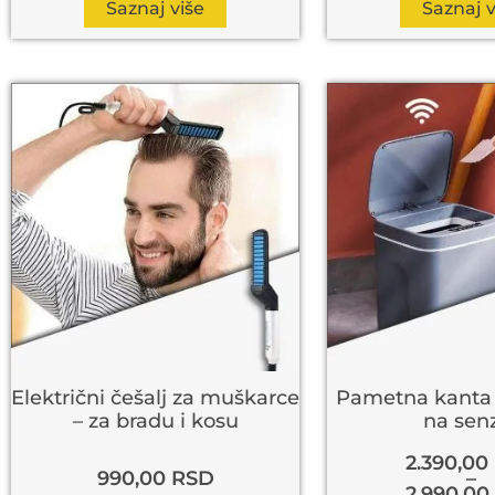
Saznaj više
Saznaj v
Električni češalj za muškarce
Pametna kanta 
– za bradu i kosu
na sen
2.390,00
990,00
RSD
–
2.990,00