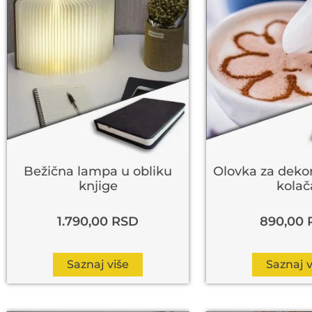
Bežična lampa u obliku
Olovka za dekor
knjige
kolač
1.790,00
RSD
890,00
Saznaj više
Saznaj v