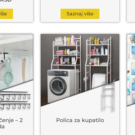
iše
Saznaj više
čenje – 2
Polica za kupatilo
da