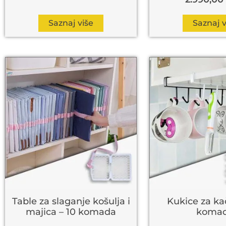
Saznaj više
Saznaj v
Table za slaganje košulja i
Kukice za ka
majica – 10 komada
koma