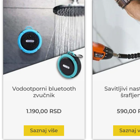
Vodootporni bluetooth
Savitljivi na
zvučnik
šraflje
1.190,00
RSD
590,00
Saznaj više
Saznaj v