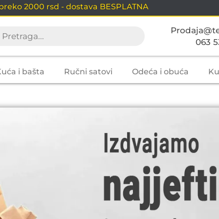
 preko 2000 rsd - dostava BESPLATNA
Prodaja@te
063 5
uća i bašta
Ručni satovi
Odeća i obuća
Ku