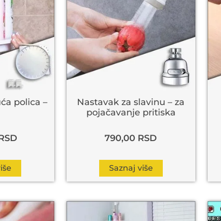
ća polica –
Nastavak za slavinu – za
pojačavanje pritiska
RSD
790,00
RSD
iše
Saznaj više