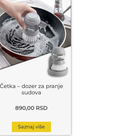
Četka – dozer za pranje
sudova
890,00
RSD
Saznaj više