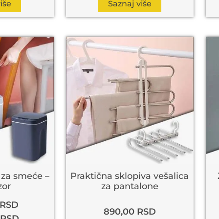
iše
Saznaj više
za smeće –
Praktična sklopiva vešalica
zor
za pantalone
RSD
890,00
RSD
RSD