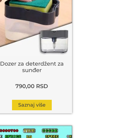
Dozer za deterdžent za
sunđer
790,00
RSD
Saznaj više