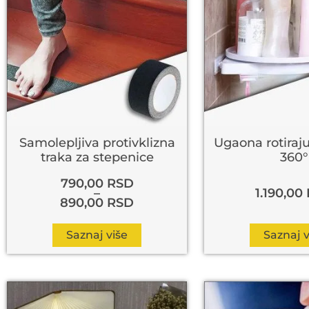
Samolepljiva protivklizna
Ugaona rotiraju
traka za stepenice
360°
790,00
RSD
–
1.190,00
890,00
RSD
Saznaj više
Saznaj v