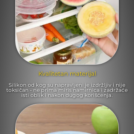
Kvalitetan materijal
Silikon od kog su napravljeni je izdržljiv i nije
toksičan - ne prima miris namirnica i zadržaće
isti oblik i nakon dugog korišćenja.