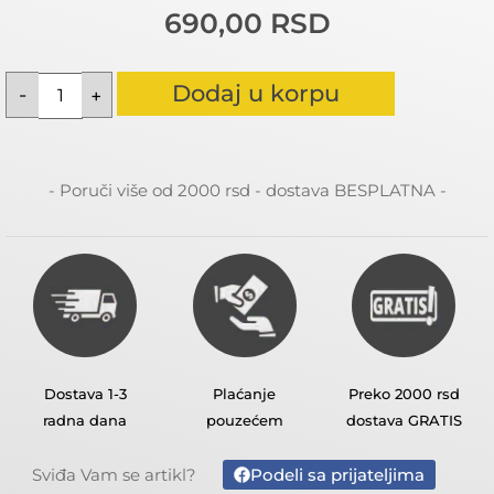
690,00
RSD
Dodaj u korpu
- Poruči više od 2000 rsd - dostava BESPLATNA -
Dostava 1-3
Plaćanje
Preko 2000 rsd
radna dana
pouzećem
dostava GRATIS
Podeli sa prijateljima
Sviđa Vam se artikl?