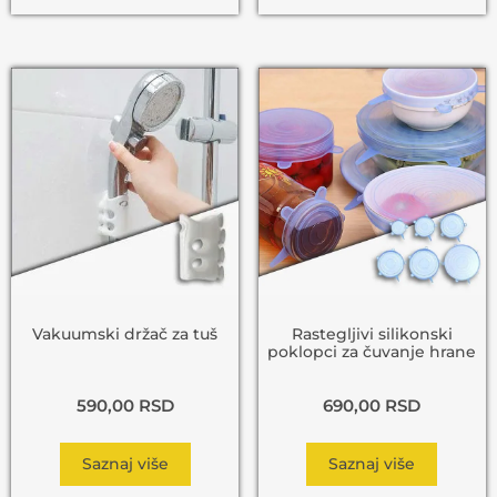
Vakuumski držač za tuš
Rastegljivi silikonski
poklopci za čuvanje hrane
590,00
RSD
690,00
RSD
Saznaj više
Saznaj više