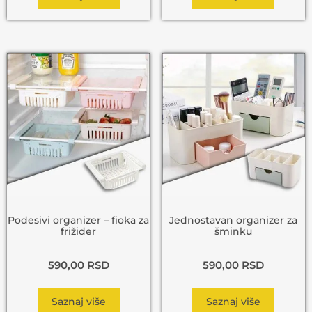
Podesivi organizer – fioka za
Jednostavan organizer za
frižider
šminku
590,00
RSD
590,00
RSD
Saznaj više
Saznaj više