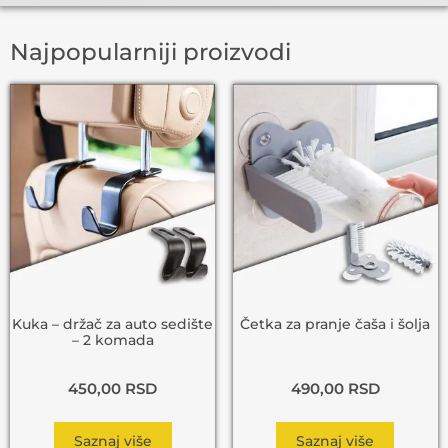
Najpopularniji proizvodi
Kuka – držač za auto sedište
Četka za pranje čaša i šolja
– 2 komada
450,00
RSD
490,00
RSD
Saznaj više
Saznaj više