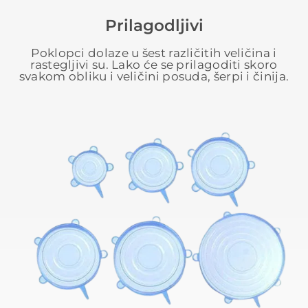
Prilagodljivi
Poklopci dolaze u šest različitih veličina i
rastegljivi su. Lako će se prilagoditi skoro
svakom obliku i veličini posuda, šerpi i činija.