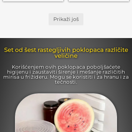
Prikaži još
Set od šest rastegljivih poklopaca različite
veličine
Korišćenjem ovih poklopaca poboljšaćete
higijenu i zaustaviti širenje i mešanje različitih
mirisa u frižideru. Mogu se koristiti i za hranu i za
tečnosti.