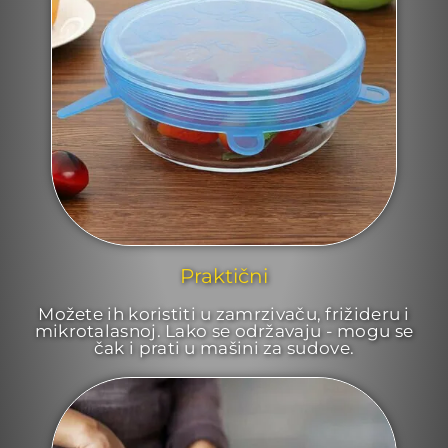
Praktični
Možete ih koristiti u zamrzivaču, frižideru i
mikrotalasnoj. Lako se održavaju - mogu se
čak i prati u mašini za sudove.