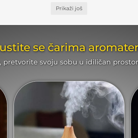
Prikaži još
ustite se čarima aromater
, pretvorite svoju sobu u idiličan pro