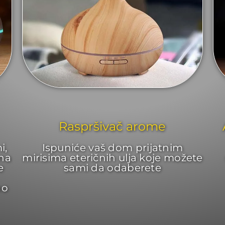
Raspršivač arome
i,
Ispuniće vaš dom prijatnim
 na
mirisima eteričnih ulja koje možete
e
sami da odaberete
no