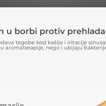
n u borbi protiv prehlada 
va tegobe kod kašlja i iritacije sinusa, 
u aromaterapije, nego i ubijaju bakterije
rmacije