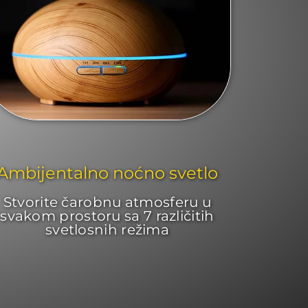
Ambijentalno noćno svetlo
Stvorite čarobnu atmosferu u
svakom prostoru sa 7 različitih
svetlosnih režima