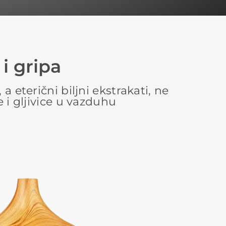
i gripa
a eterični biljni ekstrakati, ne
 i gljivice u vazduhu