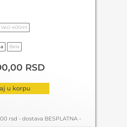
Veći-400ml
a
Bela
190,00
RSD
aj u korpu
2000 rsd - dostava BESPLATNA -