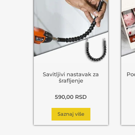
Savitljivi nastavak za
Pod
šrafljenje
590,00
RSD
Saznaj više