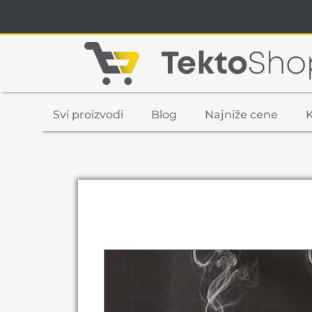
Svi proizvodi
Blog
Najniže cene
K