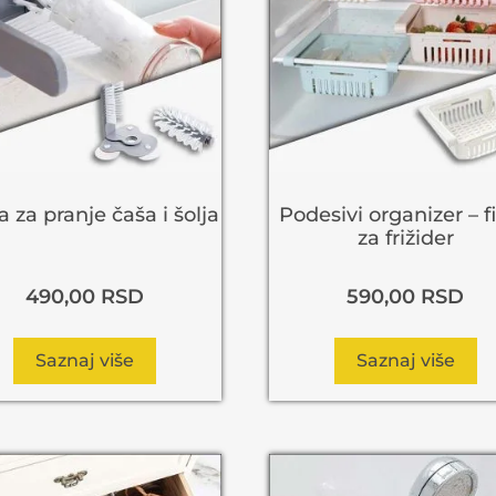
 za pranje čaša i šolja
Podesivi organizer – f
za frižider
490,00
RSD
590,00
RSD
Saznaj više
Saznaj više