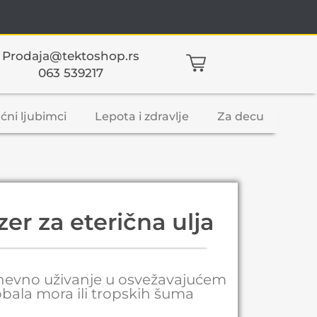
Prodaja@tektoshop.rs
063 539217
ćni ljubimci
Lepota i zdravlje
Za decu
er za eterična ulja
dnevno uživanje u osvežavajućem
bala mora ili tropskih šuma