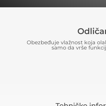
Odliča
Obezbeđuje vlažnost koja olakša
samo da vrše funkcij
Tehničke info