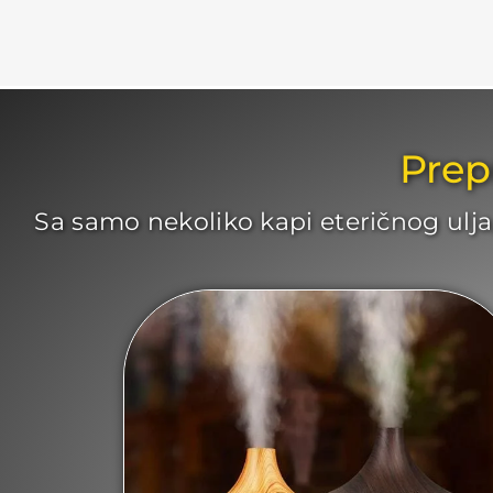
Prep
Sa samo nekoliko kapi eteričnog ulja