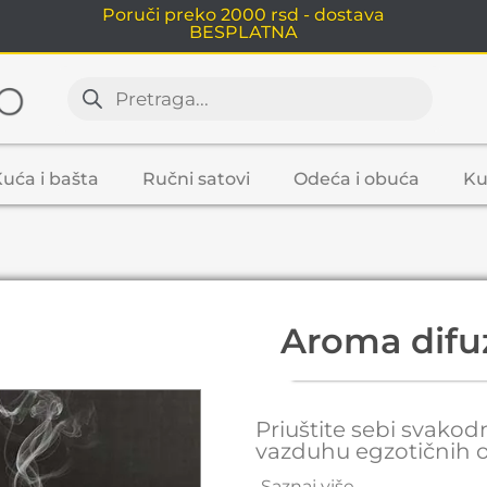
Poruči preko 2000 rsd - dostava
BESPLATNA
uća i bašta
Ručni satovi
Odeća i obuća
Ku
Aroma difuz
Priuštite sebi svako
vazduhu egzotičnih o
Saznaj više...