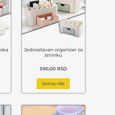
ioka
Jednostavan organizer za
šminku
590,00
RSD
Saznaj više