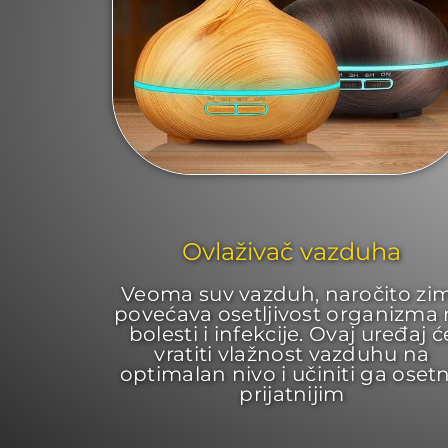
Ovlaživač vazduha
Veoma suv vazduh, naročito zim
povećava osetljivost organizma
bolesti i infekcije. Ovaj uređaj ć
vratiti vlažnost vazduhu na
optimalan nivo i učiniti ga oset
prijatnijim