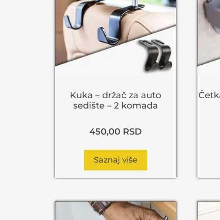
Kuka – držač za auto
Četka
sedište – 2 komada
450,00
RSD
Saznaj više