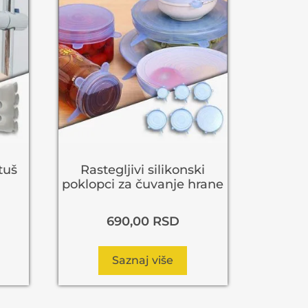
tuš
Rastegljivi silikonski
poklopci za čuvanje hrane
690,00
RSD
Saznaj više