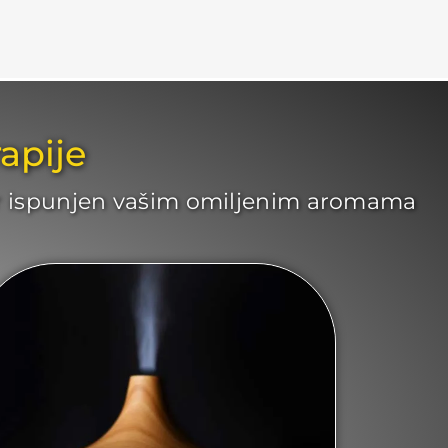
apije
stor ispunjen vašim omiljenim aromama