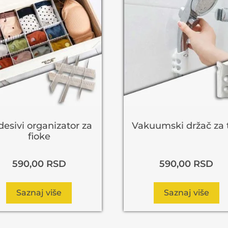
esivi organizator za
Vakuumski držač za 
fioke
590,00
RSD
590,00
RSD
Saznaj više
Saznaj više