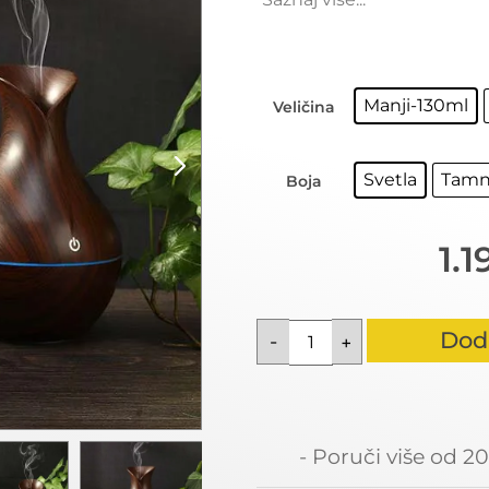
Manji-130ml
Veličina
Svetla
Tamn
Boja
1.
Dod
- Poruči više od 