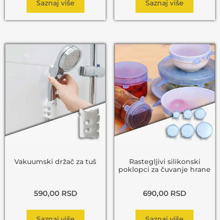
Saznaj više
Saznaj više
Vakuumski držač za tuš
Rastegljivi silikonski
poklopci za čuvanje hrane
590,00
RSD
690,00
RSD
Saznaj više
Saznaj više