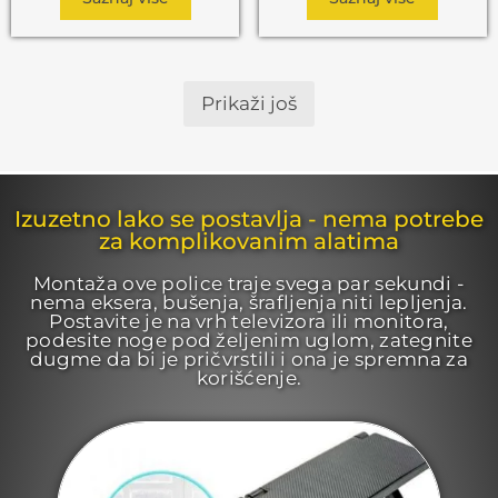
Prikaži još
Izuzetno lako se postavlja - nema potrebe
za komplikovanim alatima
Montaža ove police traje svega par sekundi -
nema eksera, bušenja, šrafljenja niti lepljenja.
Postavite je na vrh televizora ili monitora,
podesite noge pod željenim uglom, zategnite
dugme da bi je pričvrstili i ona je spremna za
korišćenje.