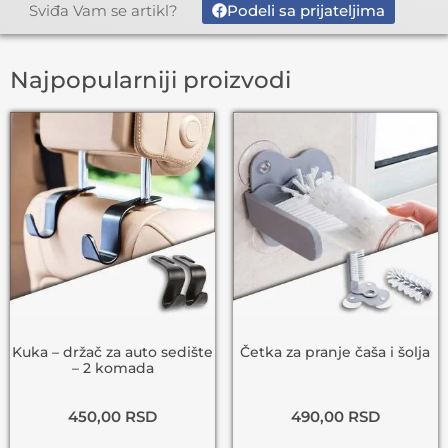
Podeli sa prijateljima
Sviđa Vam se artikl?
Najpopularniji proizvodi
Kuka – držač za auto sedište
Četka za pranje čaša i šolja
– 2 komada
450,00
RSD
490,00
RSD