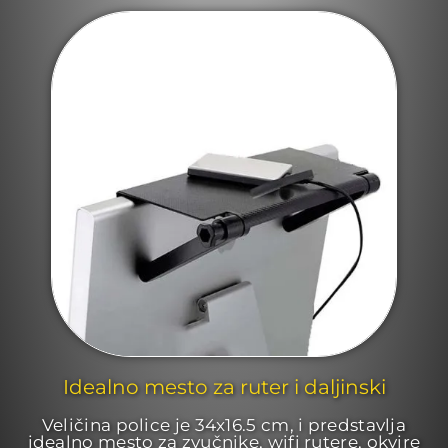
Idealno mesto za ruter i daljinski
Veličina police je 34x16.5 cm, i predstavlja
idealno mesto za zvučnike, wifi rutere, okvire