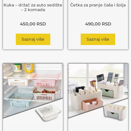
Kuka – držač za auto sedište
Četka za pranje čaša i šolja
– 2 komada
450,00
RSD
490,00
RSD
Saznaj više
Saznaj više