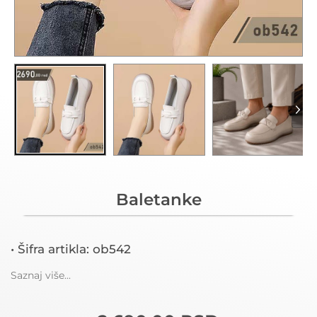
Baletanke
• Šifra artikla: ob542
Saznaj više...