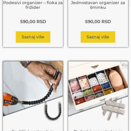
Podesivi organizer – fioka za
Jednostavan organizer za
frižider
šminku
590,00
RSD
590,00
RSD
Saznaj više
Saznaj više