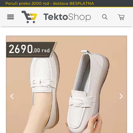
Poruči preko 2000 rsd - dostava BESPLATNA