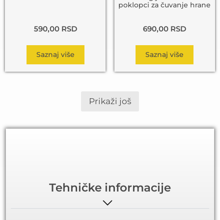
poklopci za čuvanje hrane
590,00
RSD
690,00
RSD
Saznaj više
Saznaj više
Prikaži još
Tehničke informacije