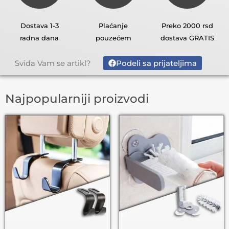
Dostava 1-3
Plaćanje
Preko 2000 rsd
radna dana
pouzećem
dostava GRATIS
Podeli sa prijateljima
Sviđa Vam se artikl?
Najpopularniji proizvodi