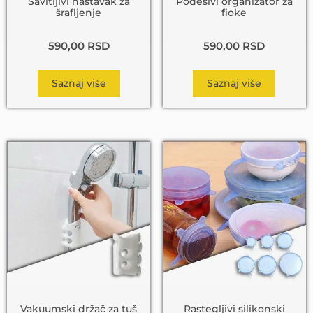
Savitljivi nastavak za
Podesivi organizator za
šrafljenje
fioke
590,00
RSD
590,00
RSD
Saznaj više
Saznaj više
Vakuumski držač za tuš
Rastegljivi silikonski