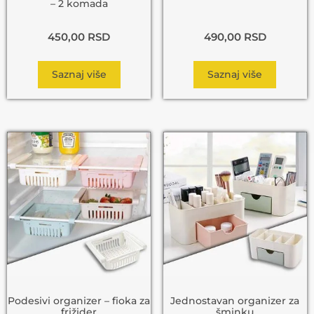
– 2 komada
450,00
RSD
490,00
RSD
Saznaj više
Saznaj više
Podesivi organizer – fioka za
Jednostavan organizer za
frižider
šminku