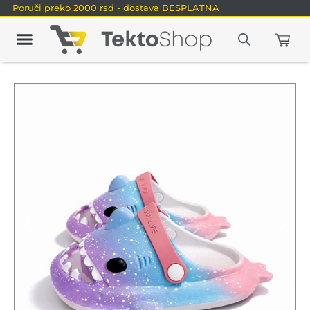
Poruči preko 2000 rsd - dostava BESPLATNA