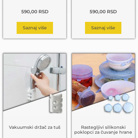
590,00
RSD
590,00
RSD
Saznaj više
Saznaj više
Vakuumski držač za tuš
Rastegljivi silikonski
poklopci za čuvanje hrane