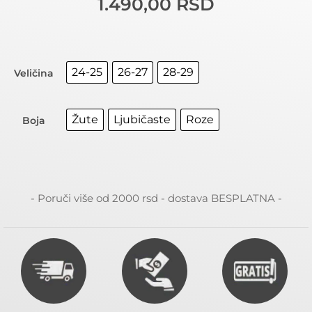
1.490,00
RSD
24-25
26-27
28-29
Veličina
Žute
Ljubičaste
Roze
Boja
- Poruči više od 2000 rsd - dostava BESPLATNA -