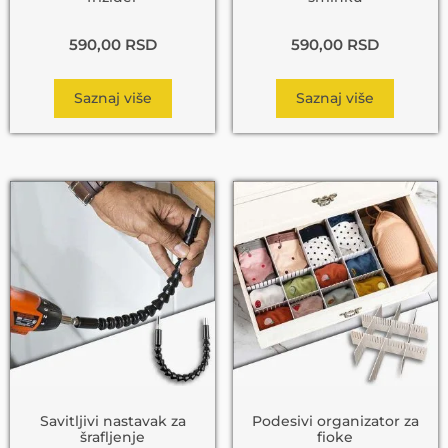
590,00
RSD
590,00
RSD
Saznaj više
Saznaj više
Savitljivi nastavak za
Podesivi organizator za
šrafljenje
fioke