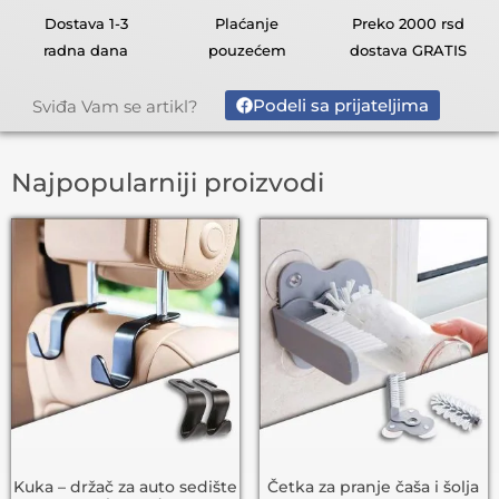
Dostava 1-3
Plaćanje
Preko 2000 rsd
radna dana
pouzećem
dostava GRATIS
Podeli sa prijateljima
Sviđa Vam se artikl?
Najpopularniji proizvodi
Kuka – držač za auto sedište
Četka za pranje čaša i šolja