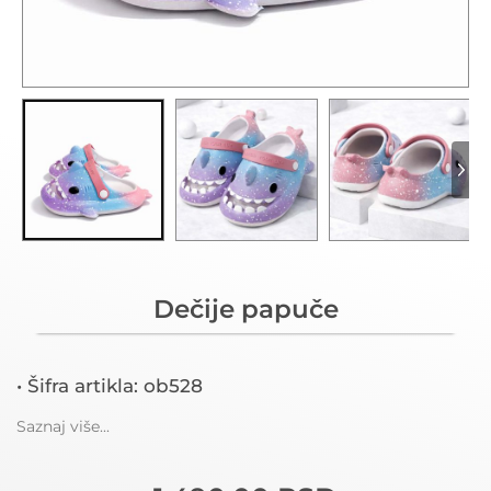
Dečije papuče
• Šifra artikla: ob528
Saznaj više...