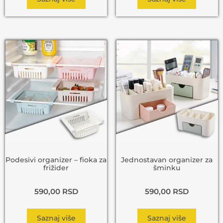
Podesivi organizer – fioka za
Jednostavan organizer za
frižider
šminku
590,00
RSD
590,00
RSD
Saznaj više
Saznaj više