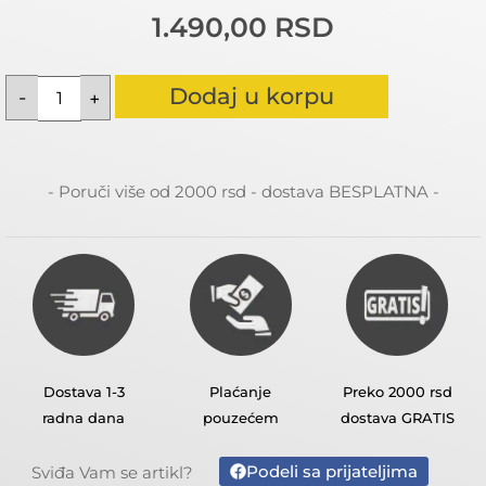
1.490,00
RSD
Dodaj u korpu
- Poruči više od 2000 rsd - dostava BESPLATNA -
Dostava 1-3
Plaćanje
Preko 2000 rsd
radna dana
pouzećem
dostava GRATIS
Podeli sa prijateljima
Sviđa Vam se artikl?