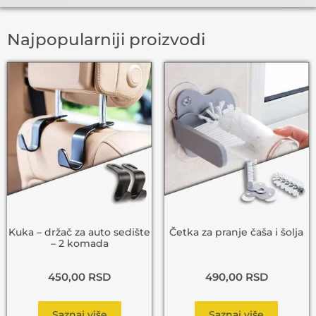
Najpopularniji proizvodi
Kuka – držač za auto sedište
Četka za pranje čaša i šolja
– 2 komada
450,00
RSD
490,00
RSD
Saznaj više
Saznaj više