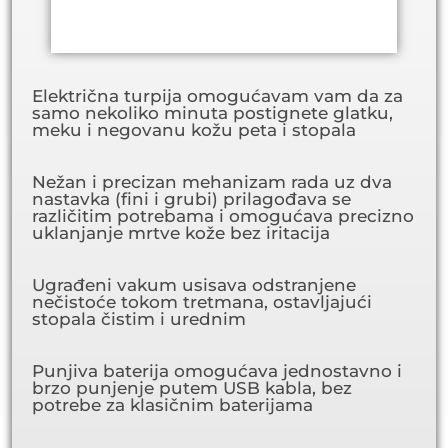
Električna turpija omogućavam vam da za
samo nekoliko minuta postignete glatku,
meku i negovanu kožu peta i stopala
Nežan i precizan mehanizam rada uz dva
nastavka (fini i grubi) prilagođava se
različitim potrebama i omogućava precizno
uklanjanje mrtve kože bez iritacija
Ugrađeni vakum usisava odstranjene
nečistoće tokom tretmana, ostavljajući
stopala čistim i urednim
Punjiva baterija omogućava jednostavno i
brzo punjenje putem USB kabla, bez
potrebe za klasičnim baterijama