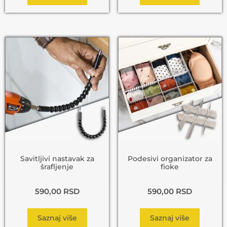
Savitljivi nastavak za
Podesivi organizator za
šrafljenje
fioke
590,00
RSD
590,00
RSD
Saznaj više
Saznaj više