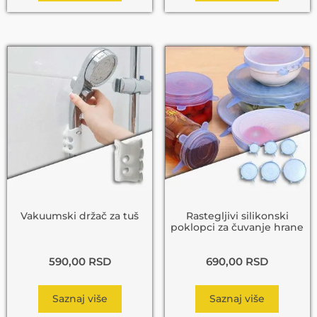
Vakuumski držač za tuš
Rastegljivi silikonski
poklopci za čuvanje hrane
590,00
RSD
690,00
RSD
Saznaj više
Saznaj više