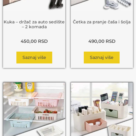
Kuka – držač za auto sedište
Četka za pranje čaša i šolja
– 2 komada
450,00
RSD
490,00
RSD
Saznaj više
Saznaj više