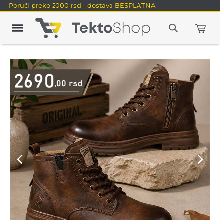
Poruči preko 2000 rsd - dostava BESPLATNA