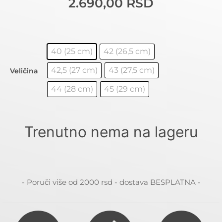
2.690,00
RSD
40 (25 cm)
42 (26,5 cm)
42,5 (27 cm)
43 (27,5 cm)
Veličina
44 (28 cm)
45 (29 cm)
Trenutno nema na lageru
- Poruči više od 2000 rsd - dostava BESPLATNA -