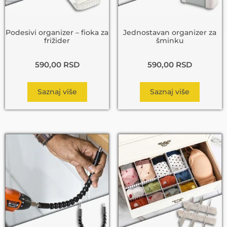
Podesivi organizer – fioka za
Jednostavan organizer za
frižider
šminku
590,00
RSD
590,00
RSD
Saznaj više
Saznaj više