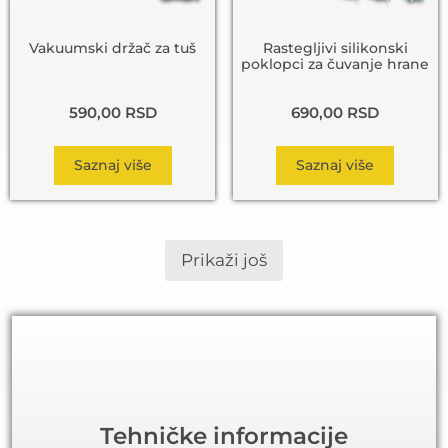
Vakuumski držač za tuš
Rastegljivi silikonski
poklopci za čuvanje hrane
590,00
RSD
690,00
RSD
Saznaj više
Saznaj više
Prikaži još
Tehničke informacije