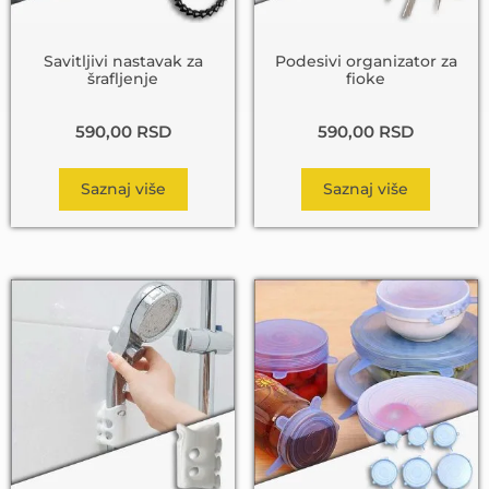
Savitljivi nastavak za
Podesivi organizator za
šrafljenje
fioke
590,00
RSD
590,00
RSD
Saznaj više
Saznaj više