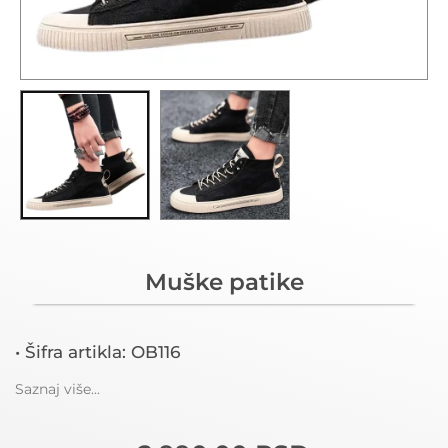
Muške patike
• Šifra artikla: OB116
Saznaj više...