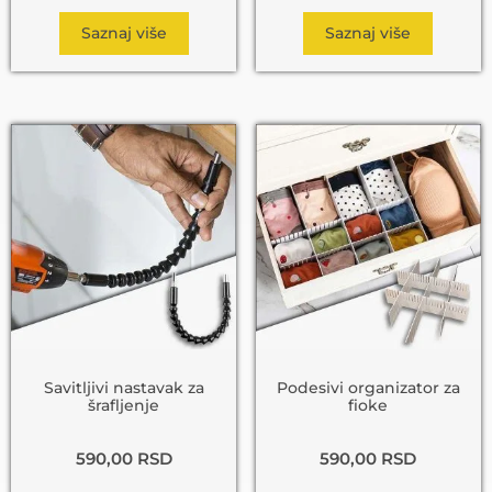
Saznaj više
Saznaj više
Savitljivi nastavak za
Podesivi organizator za
šrafljenje
fioke
590,00
RSD
590,00
RSD