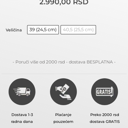
2.990,00
RSD
39 (24,5 cm)
40,5 (25,5 cm)
Veličina
- Poruči više od 2000 rsd - dostava BESPLATNA -
Dostava 1-3
Plaćanje
Preko 2000 rsd
radna dana
pouzećem
dostava GRATIS