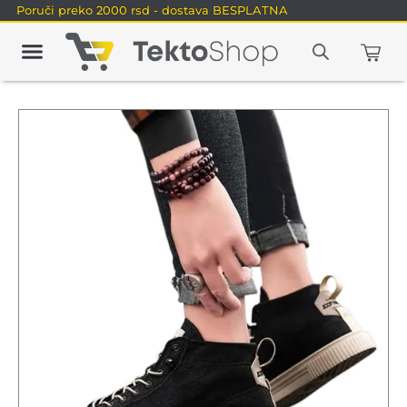
Poruči preko 2000 rsd - dostava BESPLATNA