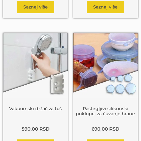
Saznaj više
Saznaj više
Vakuumski držač za tuš
Rastegljivi silikonski
poklopci za čuvanje hrane
590,00
RSD
690,00
RSD