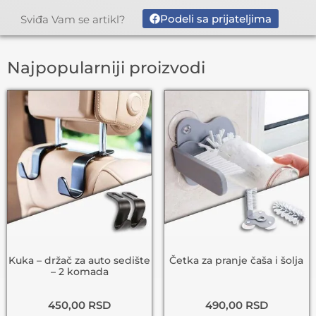
Podeli sa prijateljima
Sviđa Vam se artikl?
Najpopularniji proizvodi
Kuka – držač za auto sedište
Četka za pranje čaša i šolja
– 2 komada
450,00
RSD
490,00
RSD