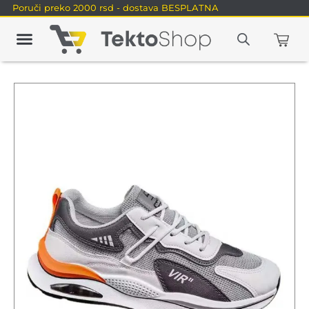
Poruči preko 2000 rsd - dostava BESPLATNA