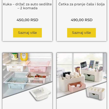
Kuka – držač za auto sedište
Četka za pranje čaša i šolja
– 2 komada
450,00
RSD
490,00
RSD
Saznaj više
Saznaj više