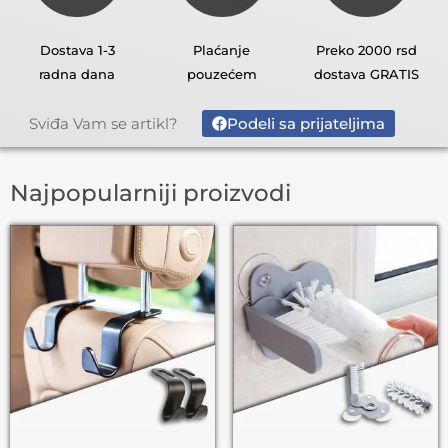
Dostava 1-3
Plaćanje
Preko 2000 rsd
radna dana
pouzećem
dostava GRATIS
Podeli sa prijateljima
Sviđa Vam se artikl?
Najpopularniji proizvodi