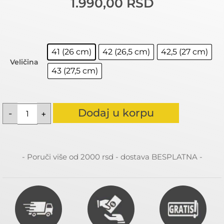
1.990,00
RSD
41 (26 cm)
42 (26,5 cm)
42,5 (27 cm)
Veličina
43 (27,5 cm)
Dodaj u korpu
- Poruči više od 2000 rsd - dostava BESPLATNA -