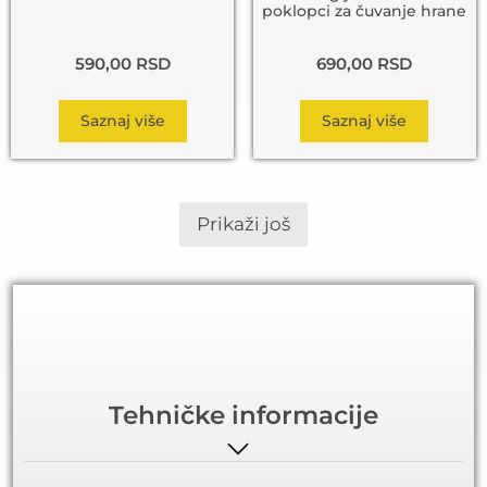
poklopci za čuvanje hrane
590,00
RSD
690,00
RSD
Saznaj više
Saznaj više
Prikaži još
Tehničke informacije