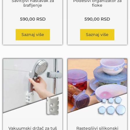
Savitljivi nastavak za
Podesivi organizator za
šrafljenje
fioke
590,00
RSD
590,00
RSD
Saznaj više
Saznaj više
Vakuumski držač za tuš
Rastegljivi silikonski