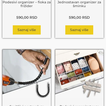
Podesivi organizer – fioka za
Jednostavan organizer za
frižider
šminku
590,00
RSD
590,00
RSD
Saznaj više
Saznaj više