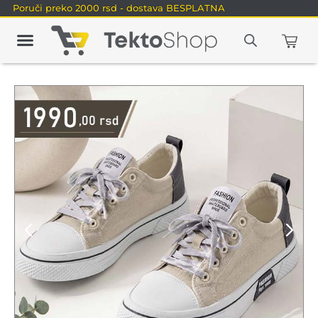
Poruči preko 2000 rsd - dostava BESPLATNA