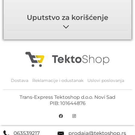
Uputstvo za korišćenje
Dostava
Reklamacije i odustanak
Uslovi poslovanja
Trans-Express Tektoshop d.o.o. Novi Sad
PIB: 101644876
063539217
prodaja@tektoshop.rs