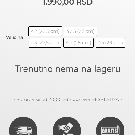
1.990,00
RSD
42 (26,5 cm)
42,5 (27 cm)
Veličina
43 (27,5 cm)
44 (28 cm)
45 (29 cm)
Trenutno nema na lageru
- Poruči više od 2000 rsd - dostava BESPLATNA -