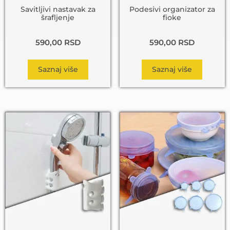
Savitljivi nastavak za
Podesivi organizator za
šrafljenje
fioke
590,00
RSD
590,00
RSD
Saznaj više
Saznaj više