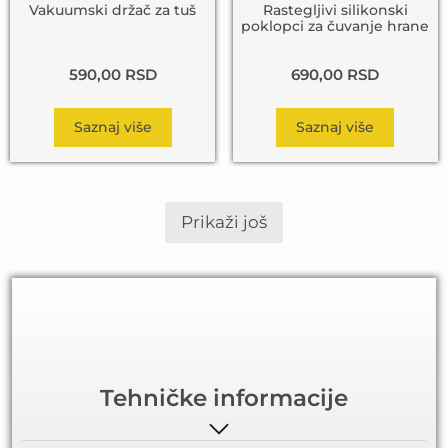
Vakuumski držač za tuš
Rastegljivi silikonski
poklopci za čuvanje hrane
590,00
RSD
690,00
RSD
Saznaj više
Saznaj više
Prikaži još
Tehničke informacije