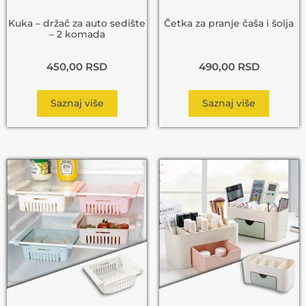
Kuka – držač za auto sedište
Četka za pranje čaša i šolja
– 2 komada
450,00
RSD
490,00
RSD
Saznaj više
Saznaj više