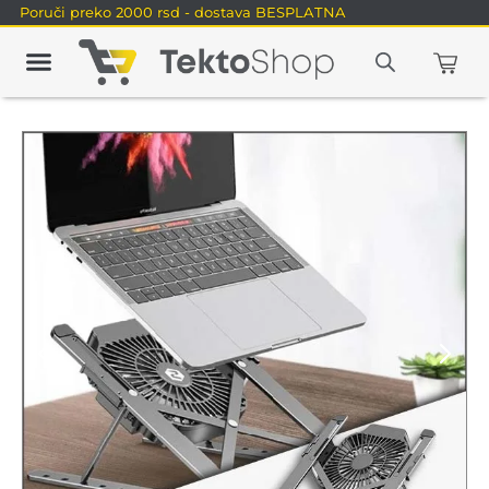
Poruči preko 2000 rsd - dostava BESPLATNA