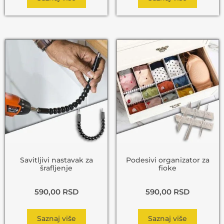
Savitljivi nastavak za
Podesivi organizator za
šrafljenje
fioke
590,00
RSD
590,00
RSD
Saznaj više
Saznaj više