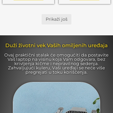
Prikaži još
Duži životni vek Vaših omiljenih uređaja
Ovaj praktični stalak će omogućiti da postavite
Vaš laptop na visinu koja Vam odgovara, bez
krivljenja kičme i nepravilnog sedenja.
Zahvaljujući kuleru, Vaši uređaji se neće više
pregrejati u toku korišćenja.