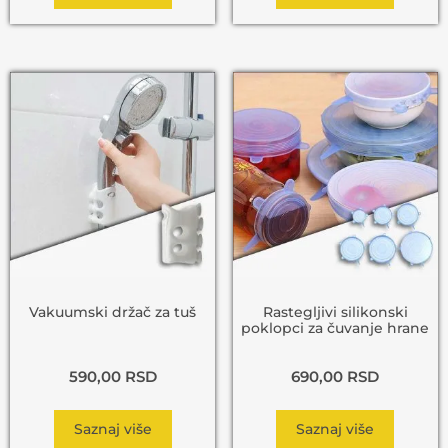
Vakuumski držač za tuš
Rastegljivi silikonski
poklopci za čuvanje hrane
590,00
RSD
690,00
RSD
Saznaj više
Saznaj više