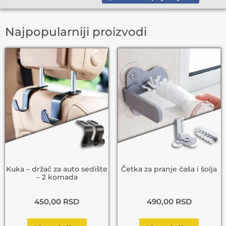
Najpopularniji proizvodi
Kuka – držač za auto sedište
Četka za pranje čaša i šolja
– 2 komada
450,00
RSD
490,00
RSD