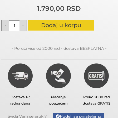
1.790,00
RSD
Dodaj u korpu
- Poruči više od 2000 rsd - dostava BESPLATNA -
Dostava 1-3
Plaćanje
Preko 2000 rsd
radna dana
pouzećem
dostava GRATIS
Podeli sa prijateljima
Sviđa Vam se artikl?