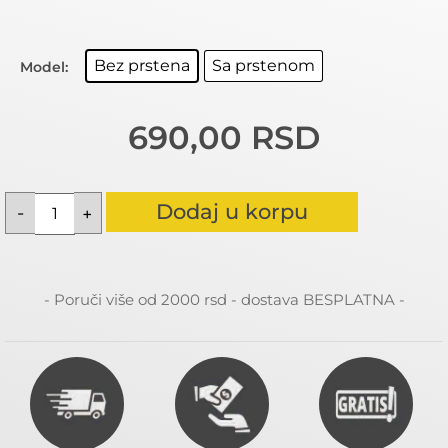
Bez prstena
Sa prstenom
Model:
690,00
RSD
Dodaj u korpu
- Poruči više od 2000 rsd - dostava BESPLATNA -