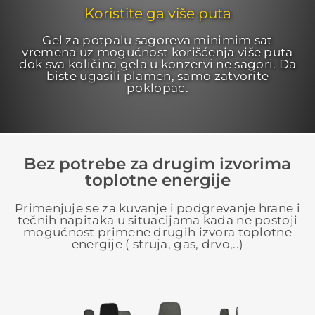
Koristite ga više puta
Gel za potpalu sagoreva minimim sat
vremena uz mogućnost korišćenja više puta
dok sva količina gela u konzervi ne sagori. Da
biste ugasili plamen, samo zatvorite
poklopac.
Bez potrebe za drugim izvorima
toplotne energije
Primenjuje se za kuvanje i podgrevanje hrane i
tečnih napitaka u situacijama kada ne postoji
mogućnost primene drugih izvora toplotne
energije ( struja, gas, drvo,..)