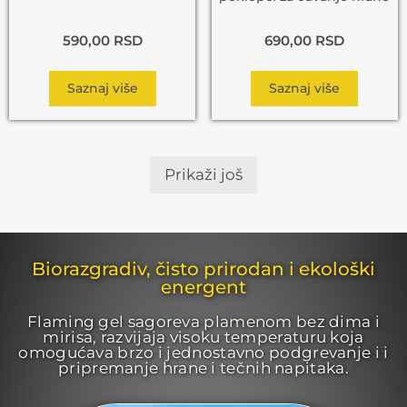
590,00
RSD
690,00
RSD
Saznaj više
Saznaj više
Prikaži još
Biorazgradiv, čisto prirodan i ekološki
energent
Flaming gel sagoreva plamenom bez dima i
mirisa, razvijaja visoku temperaturu koja
omogućava brzo i jednostavno podgrevanje i i
pripremanje hrane i tečnih napitaka.