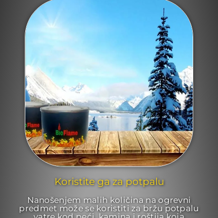
Koristite ga za potpalu
Nanošenjem malih količina na ogrevni
predmet može se koristiti za bržu potpalu
vatre kod peći, kamina i roštija koja