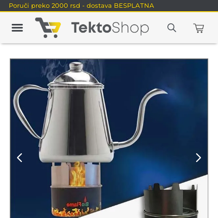
Poruči preko 2000 rsd - dostava BESPLATNA