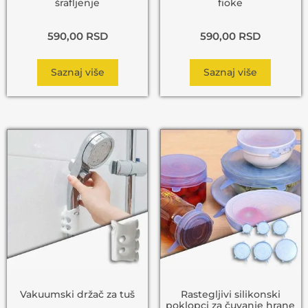
šrafljenje
fioke
590,00
RSD
590,00
RSD
Saznaj više
Saznaj više
Vakuumski držač za tuš
Rastegljivi silikonski
poklopci za čuvanje hrane