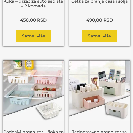
Kuka – držač za auto sedište
Četka za pranje čaša i šolja
– 2 komada
450,00
RSD
490,00
RSD
Saznaj više
Saznaj više
Podesivi organizer – fioka za
Jednostavan organizer za