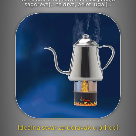
sagorevaju na drva, pelet, ugalj...
Idealna stvar za boravak u prirodi