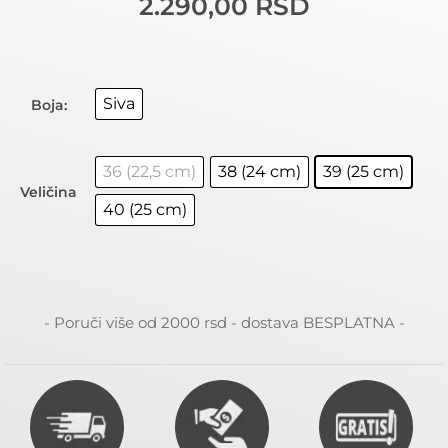
2.290,00
RSD
Siva
Boja:
36 (22,5 cm)
38 (24 cm)
39 (25 cm)
Veličina
40 (25 cm)
- Poruči više od 2000 rsd - dostava BESPLATNA -