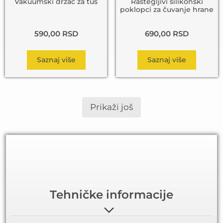
Vakuumski držač za tuš
Rastegljivi silikonski
poklopci za čuvanje hrane
590,00
RSD
690,00
RSD
Saznaj više
Saznaj više
Prikaži još
Tehničke informacije