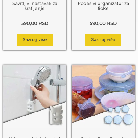
Savitljivi nastavak za
Podesivi organizator za
šrafljenje
fioke
590,00
RSD
590,00
RSD
Saznaj više
Saznaj više