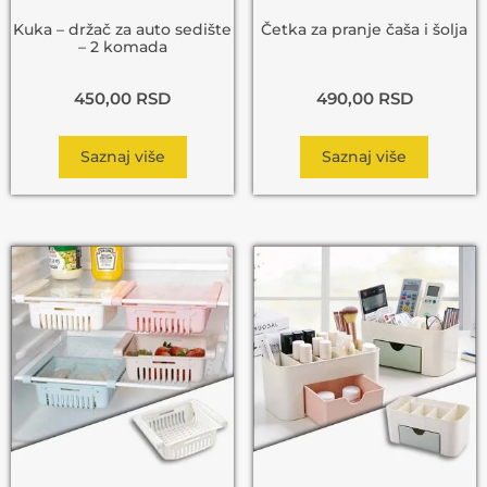
Kuka – držač za auto sedište
Četka za pranje čaša i šolja
– 2 komada
450,00
RSD
490,00
RSD
Saznaj više
Saznaj više