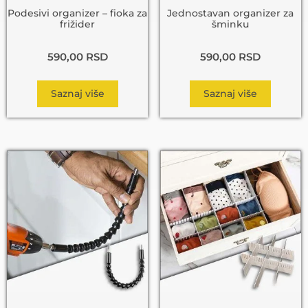
Podesivi organizer – fioka za
Jednostavan organizer za
frižider
šminku
590,00
RSD
590,00
RSD
Saznaj više
Saznaj više