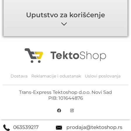
Uputstvo za korišćenje
Dostava
Reklamacije i odustanak
Uslovi poslovanja
Trans-Express Tektoshop d.o.o. Novi Sad
PIB: 101644876
063539217
prodaja@tektoshop.rs