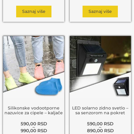
Saznaj više
Saznaj više
Silikonske vodootporne
LED solarno zidno svetlo –
nazuvice za cipele – kaljače
sa senzorom na pokret
590,00
RSD
590,00
RSD
–
–
990,00
RSD
890,00
RSD