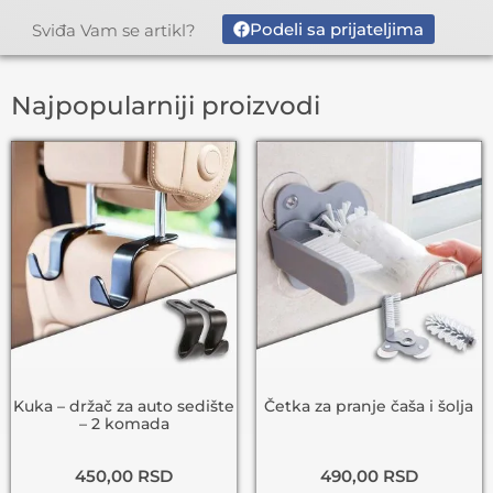
Podeli sa prijateljima
Sviđa Vam se artikl?
Najpopularniji proizvodi
Kuka – držač za auto sedište
Četka za pranje čaša i šolja
– 2 komada
450,00
RSD
490,00
RSD