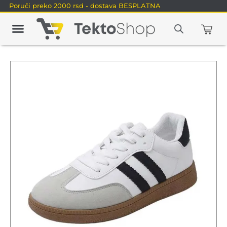
Poruči preko 2000 rsd - dostava BESPLATNA